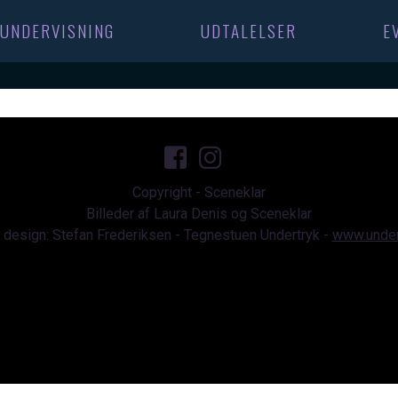
UNDERVISNING
UDTALELSER
E
Copyright - Sceneklar
Billeder af Laura Denis og Sceneklar
design: Stefan Frederiksen - Tegnestuen Undertryk -
www.under