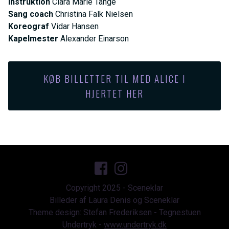
Instruktion
Clara Marie Tange
Sang coach
Christina Falk Nielsen
Koreograf
Vidar Hansen
Kapelmester
Alexander Einarson
KØB BILLETTER TIL MED ALICE I
HJERTET HER
Copyright 2025 - Sceneklar
Billeder af Laura Denis og Sceneklar
Theme design: Stefan Frederiksen - Tegnestuen
Undertryk -
www.undertryk.dk