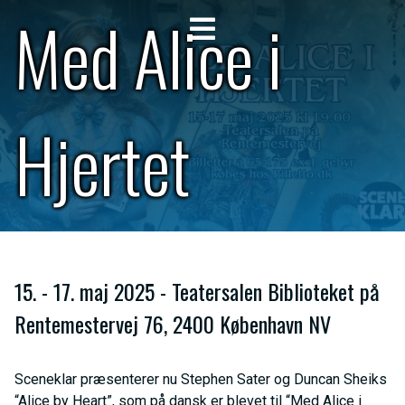
Med Alice i
Hjertet
15. - 17. maj 2025 - Teatersalen Biblioteket på
Rentemestervej 76, 2400 København NV
Sceneklar præsenterer nu Stephen Sater og Duncan Sheiks
“Alice by Heart”, som på dansk er blevet til “Med Alice i